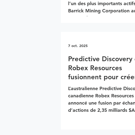
l’un des plus importants actif
Barrick Mining Corporation au Mali.
Cette relance marque une nou
étape dans un différend qui 
depuis janvier 2025 la compa
canadienne au gouvernement
7 oct. 2025
Une suspension aux causes po
et économiques En janvier 20
Predictive Discovery 
gouvernement de transition m
Robex Resources
avait bloqué les exportations 
fusionnent pour crée
saisi plusieurs to
nouveau producteur
L’australienne Predictive Disco
aurifère majeur en G
canadienne Robex Resources
annoncé une fusion par écha
d’actions de 2,35 milliards $A