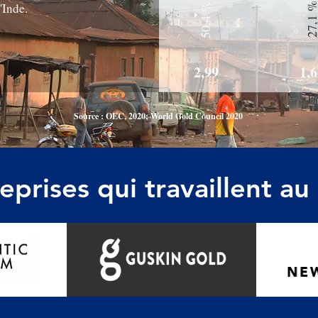
'Inde.
27,1 
50,4 %
2,99
1,
Source : OEC, 2020; World Gold Council 2020
eprises qui travaillent a