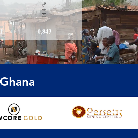
%
14,4 %
61
0,843
u Ghana