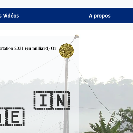
s Vidéos
A propos
(en milliard)
Or
rtation 2021
🇮🇳
🇪