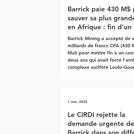
entre la Guinée et les Émirat
unis
Barrick paie 430 M$
sauver sa plus grand
en Afrique : fin d’un
de fer historique ave
Barrick Mining a accepté de 
Mali
milliards de francs CFA (430 M$
Mali pour mettre fin à un conf
deux ans qui avait forcé l’arr
complexe aurifère Loulo-Gou
l’un des plus grands d’Afriqu
paiement sera effectué dans l
jours suivant la signature, co
par 50 milliards via des crédi
1 nov. 2025
et un autre versement déjà e
2024. En échange, le gouver
Le CIRDI rejette la
malien abandonne toutes les 
demande urgente d
restitue à Barrick le contrôle
Barrick dans son dif