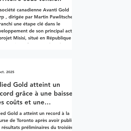
 société canadienne Avanti Gold
p , dirigée par Martin Pawlitschek ,
ranchi une étape clé dans le
veloppement de son principal actif,
projet Misisi, situé en République
mocratique du Congo (RDC).
ntreprise a finalisé une levée de
ds de 25 millions $CAD, réalisée
âce à un mécanisme canadien de
oct. 2025
ancement accéléré. L’opération a
é menée par SCP Resource Finance
lied Gold atteint un
cord grâce à une baisse
Haywood Securities Inc. ,
s coûts et une
naccord Genuity Corp.
oduction solide en
ied Gold a atteint un record à la
rique
urse de Toronto après avoir publié
 résultats préliminaires du troisième