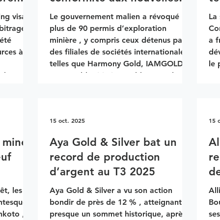
règles
sant
Le gouvernement malien a révoqué
La
bitrage
plus de 90 permis d’exploration
Cor
minière , y compris ceux détenus par
a f
urces à
des filiales de sociétés internationales
dé
telles que Harmony Gold, IAMGOLD,
le 
ck sont
Cora Gold, Birimian Gold et Resolute
Dé
ns
Mining , selon un décret officiel
L’e
consulté par Reuters . Raisons et
fon
portée de la décision Selon le
gr
15 oct. 2025
15 
ministère des Mines, les titulaires de
fin
permis n’ont pas respecté les nouvelles
ét
a mine
Aya Gold & Silver bat un
Al
exigences légales instaurées dans le
LP en tant que chef de file, aux côtés
euf
record de production
re
nt des
cadre de la réforme du secteur. Après
de 
d’argent au T3 2025
de
vérificatio
Ca
pr
êt, les
Aya Gold & Silver a vu son action
All
Af
antesque
bondir de près de 12 % , atteignant
Bo
nkoto ,
presque un sommet historique, après
ses