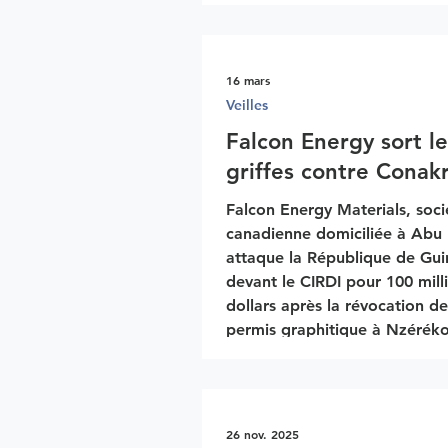
s’agit d’un repositionnement 
autour des minerais critiques
indispensables à la transition
énergétique, aux technologie
16 mars
avancées et aux enjeux de sé
Veilles
nationale. La RDC occupe un
Falcon Energy sort le
centrale dans cette dynamiqu
griffes contre Conak
des ressources exceptionnell
cuivre, cob
Falcon Energy Materials, soci
canadienne domiciliée à Abu
attaque la République de Gu
devant le CIRDI pour 100 mill
dollars après la révocation d
permis graphitique à Nzéréko
devient le troisième investiss
émirati en moins d'un an à e
une telle procédure contre C
fragilisant un peu plus les rel
26 nov. 2025