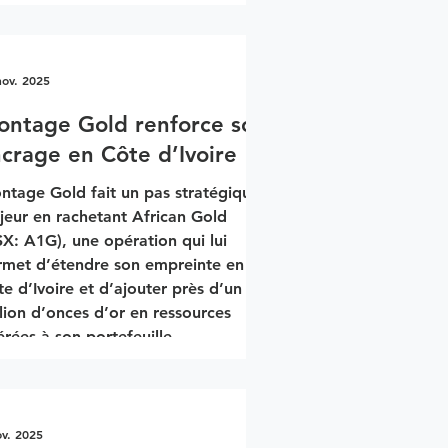
s matières premières sont
ofondément interconnectés, les
nséquences d’une telle guerre se
aient rapidement sentir jusque dans
nov. 2025
 opérations minières en Afrique. Le
ontage Gold renforce son
mier choc viendrait du pétrole. Une
turbation durable du détroit
crage en Côte d’Ivoire
Ormuz, un point de passage
ntage Gold fait un pas stratégique
ratégique pour une grande part
jeur en rachetant African Gold
X: A1G), une opération qui lui
rmet d’étendre son empreinte en
e d’Ivoire et d’ajouter près d’un
lion d’onces d’or en ressources
érées à son portefeuille.
cquisition, évaluée à 170 M$,
ffectue via un échange d’actions à
 prix offrant un premium de 54 %,
pulsant le titre de Montage à un
ov. 2025