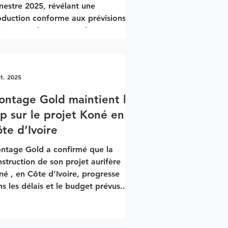
mestre 2025, révélant une
oduction conforme aux prévisions,
is à moindre coût. Performance
rationnelle Production: plus de 87
 onces d’or provenant de ses trois
es africaines, soutenant une forte
ct. 2025
oduction attendue au T4 2025.
ts: les coûts de maintien tout
ntage Gold maintient le
mpris (AISC) ont chuté d’environ 10
p sur le projet Koné en
par rapport au trimestre précédent,
te d’Ivoire
nviron 2
ntage Gold a confirmé que la
struction de son projet aurifère
é , en Côte d’Ivoire, progresse
s les délais et le budget prévus...