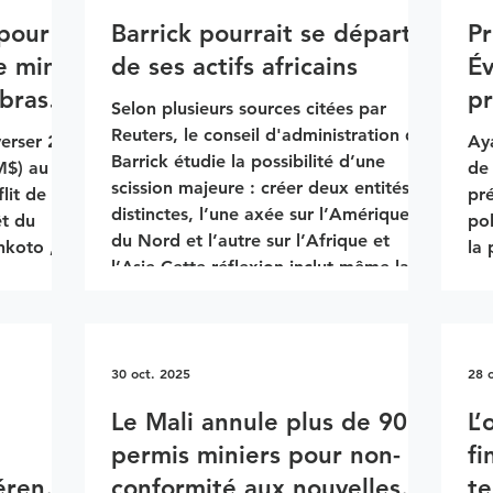
s arabes
de la première production de lithium
plu
 pour
Barrick pourrait se départir
Pr
du Congo en juin, avec exportations
tra
immédiates. Le projet est opéré via la
e mine
de ses actifs africains
É
Mo
coentreprise Manono Lithium avec la
 bras
pr
Selon plusieurs sources citées par
société publique Cominière
c le
Reuters, le conseil d'administration de
verser 244
Aya
Barrick étudie la possibilité d’une
) au
de
scission majeure : créer deux entités
lit de
pré
distinctes, l’une axée sur l’Amérique
êt du
po
du Nord et l’autre sur l’Afrique et
nkoto ,
la 
l’Asie.Cette réflexion inclut même la
e. Le
L’é
vente pure et simple des actifs
es six
exc
africains de Barrick, ainsi que du projet
mplété
$ U
pakistanais Reko Diq , une fois son
ts de TVA
val
financement sécurisé. La démarche
30 oct. 2025
28 
ffectué en
mil
marquerait un retour en arrière
nement
int
Le Mali annule plus de 90
L’
stratégique par rapport à la fusion
charges ,
re
e
permis miniers pour non-
fi
avec
 opéra
Mê
férend
conformité aux nouvelles
te
80