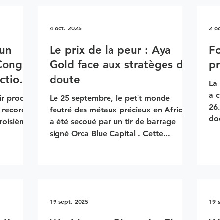
4 oct. 2025
2 o
 un
Le prix de la peur : Aya
Fo
 Congo
Gold face aux stratèges du
pr
ction
doute
La 
a c
r produit
Le 25 septembre, le petit monde
26,
feutré des métaux précieux en Afrique
do
a été secoué par un tir de barrage
signé Orca Blue Capital . Cette...
19 sept. 2025
19 