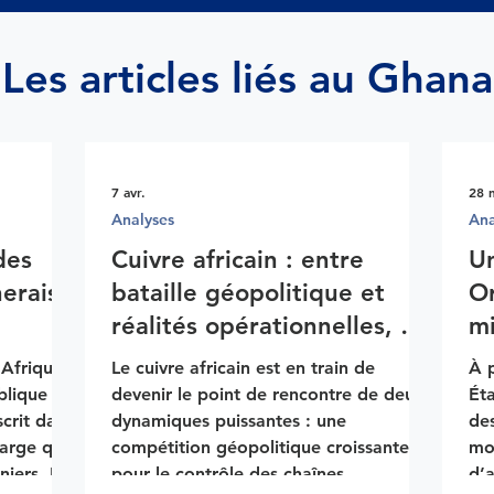
Les articles liés au Ghana
7 avr.
28 
Analyses
Ana
des
Cuivre africain : entre
U
nerais
bataille géopolitique et
Or
réalités opérationnelles, un
mi
marché sous tension
’Afrique,
Le cuivre africain est en train de
À p
blique
devenir le point de rencontre de deux
Éta
crit dans
dynamiques puissantes : une
des
large que
compétition géopolitique croissante
mo
iers. Il
pour le contrôle des chaînes
d’