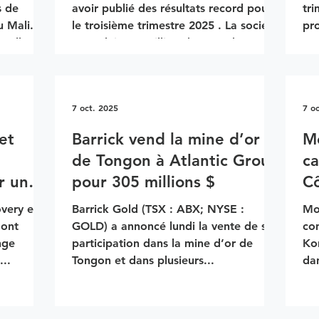
s de
avoir publié des résultats record pour
tri
le troisième trimestre 2025 . La société
pr
velle
a produit 1,3 million d’onces d’argent ,
ma
opposait
soit une hausse de 29 % par rapport
opé
gnie
au trimestre précédent, grâce à une
000
 malien.
hausse du débit et à une meilleure
min
7 oct. 2025
7 o
litiques
teneur à sa mine phare Zgounder au
pr
25, le
Maroc . Entre juin et septembre,
Coû
et
Barrick vend la mine d’or
Mo
alien
l’usine de Zgounder a traité 3 326
co
de Tongon à Atlantic Group
ca
d’or,
tonnes de minerai par jour , en hausse
% 
r un
pour 305 millions $
Cô
de
à e
very et la
Barrick Gold (TSX : ABX; NYSE :
Mo
uinée
 ont
GOLD) a annoncé lundi la vente de sa
con
nge
participation dans la mine d’or de
Kon
...
Tongon et dans plusieurs...
dan