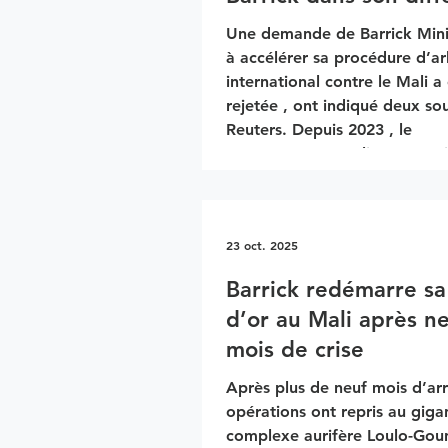
minier avec le Mali
Une demande de Barrick Mining vi
à accélérer sa procédure d’ar
international contre le Mali a été
rejetée , ont indiqué deux so
Reuters. Depuis 2023 , le
gouvernement malien et Barri
engagés dans des négociatio
tendues concernant la mise en œuvre
d’un nouveau code minier qui
23 oct. 2025
augmente la fiscalité et accroît la part
de l’État dans les mines d’or. Barrick
Barrick redémarre s
avait saisi en décembre 2024 le Centre
d’or au Mali après n
international pour le règleme
mois de crise
différends rela
Après plus de neuf mois d’arr
opérations ont repris au gig
complexe aurifère Loulo-Gou