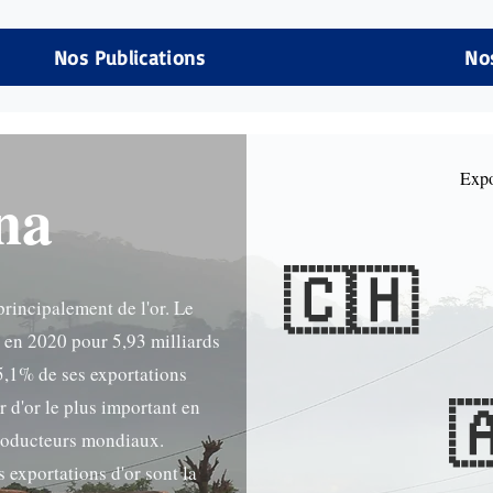
Nos Publications
No
Expo
na
🇨🇭
rincipalement de l'or. Le
 en 2020 pour 5,93 milliards
45,1% de ses exportations

r d'or le plus important en
producteurs mondiaux.
s exportations d'or sont la