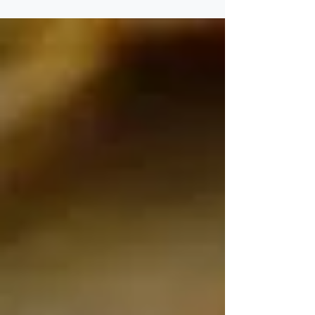
d’Errachidia au Maroc. L’étude révèle une rentabilité
exceptionnelle : au prix spot de 4 000 $ US l’once d’or,
le projet affiche une valeur actuelle nette après impôts
de 3 milliards $, un taux de rendement interne de 77 %
et un délai de remboursement de seulement 1,2 an.
Même dans le scénario de base à 2 800 $ US l’once, la
VAN