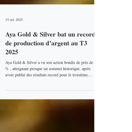
15 oct. 2025
Aya Gold & Silver bat un record
de production d’argent au T3
2025
Aya Gold & Silver a vu son action bondir de près de 12
% , atteignant presque un sommet historique, après
avoir publié des résultats record pour le troisième
trimestre 2025 . La société a produit 1,3 million d’onces
d’argent , soit une hausse de 29 % par rapport au
trimestre précédent, grâce à une hausse du débit et à une
meilleure teneur à sa mine phare Zgounder au Maroc .
Entre juin et septembre, l’usine de Zgounder a traité 3