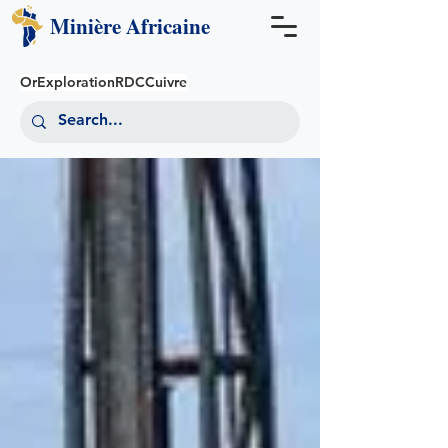
Minière
Africaine
Or
Exploration
RDC
Cuivre