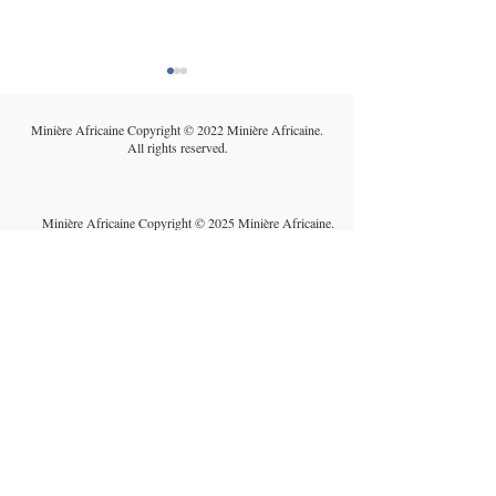
Minière Africaine Copyright © 2022 Minière Africaine.
All rights reserved.
Minière Africaine Copyright © 2025 Minière Africaine.
All rights reserved.
Cuivre africain : entre
Une guerre au 
bataille géopolitique et
Orient qui fragil
réalités opérationnelles,
mines africaines
un marché sous tension