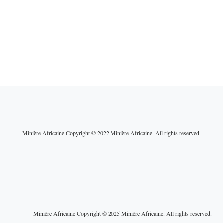
Minière Africaine Copyright © 2022 Minière Africaine. All rights reserved.
ain : entre
Une guerre au Moyen-Orie
politique et
qui fragilise les mines
rationnelles, un
africaines
 tension
Minière Africaine Copyright © 2025 Minière Africaine. All rights reserved.