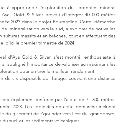
te à approfondir l'exploration du  potentiel minéral 
 Aya  Gold & Silver prévoit d'intégrer 40 000 mètres 
nnée 2023 dans le projet Boumadine. Cette  démarche 
 de  minéralisation vers le sud, à explorer de nouvelles 
 sulfures massifs et en brèches,  tout en effectuant des 
  d'ici le premier trimestre de 2024.
éral d'Aya Gold & Silver, s'est montré  enthousiaste à 
 Il a  souligné l'importance de valoriser au maximum les 
ploration pour en tirer le meilleur  rendement.
n de six dispositifs de  forage, couvrant une distance 
sera également renforcé par l'ajout de 7  300 mètres 
née 2023. Les  objectifs de cette démarche incluent 
lle du gisement de Zgounder vers l'est du  granophyre, 
te du sud  et les sédiments volcaniques.