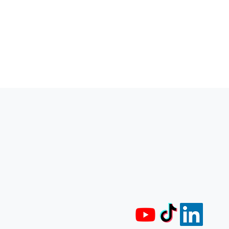
La ruée stratégique des
Cuivre afric
États-Unis sur les minerais
bataille géo
congolais
réalités opé
marché sous