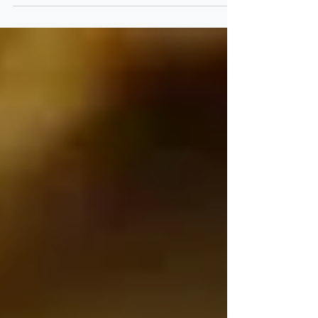
aurifère Loulo-Gounkoto , l’un des plus grands
d’Afrique. Le paiement sera effectué dans les six jours
suivant la signature, complété par 50 milliards via des
crédits de TVA et un autre versement déjà effectué en
2024. En échange, le gouvernement malien abandonne
toutes les charges , restitue à Barrick le contrôle opéra