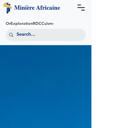
Minière
Africaine
Or
Exploration
RDC
Cuivre