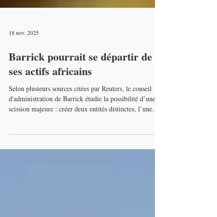
18 nov. 2025
Barrick pourrait se départir de
ses actifs africains
Selon plusieurs sources citées par Reuters, le conseil
d'administration de Barrick étudie la possibilité d’une
scission majeure : créer deux entités distinctes, l’une
axée sur l’Amérique du Nord et l’autre sur l’Afrique et
l’Asie.Cette réflexion inclut même la vente pure et
simple des actifs africains de Barrick, ainsi que du
projet pakistanais Reko Diq , une fois son financement
sécurisé. La démarche marquerait un retour en arrière
stratégique par rapport à la fusion avec