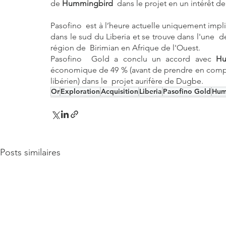
de 
Hummingbird
  dans le projet en un intérêt d
Pasofino  est à l’heure actuelle uniquement impl
dans le sud du Liberia et se trouve dans l'une  d
région de  Birimian en Afrique de l'Ouest.
Pasofino  Gold a conclu un accord avec 
Hu
économique de 49 % (avant de prendre en compte
libérien) dans le  projet aurifère de Dugbe.
Or
Exploration
Acquisition
Liberia
Pasofino Gold
Hum
Posts similaires