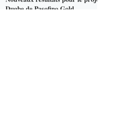
Nouveaux résultats pour le projet
Dugbe de Pasofino Gold
Pasofino Gold Limited annonce la présence de
minéralisation aurifère dans des tranchées sur la zone de
cisaillement de Dugbe (DSZ), une...
20 oct. 2022
Pasofino Gold annonce un
placement privé pour 5,3 millions
CAD
Pasofino Gold Limited annonce la clôture d'un
placement privé sans courtier d'unités à 0,50 $ l'unité
pour un produit brut d'environ...