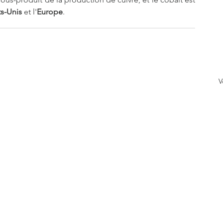
ts-Unis
 et l'
Europe
.
V