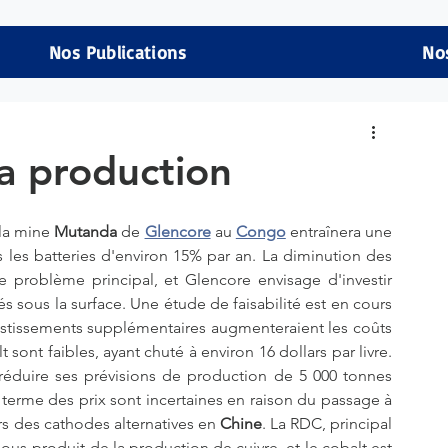
Nos Publications
No
a production
la mine 
Mutanda
 de 
Glencore
 au 
Congo
 entraînera une 
 les batteries d'environ 15% par an. La diminution des 
 problème principal, et Glencore envisage d'investir 
s sous la surface. Une étude de faisabilité est en cours 
vestissements supplémentaires augmenteraient les coûts 
ont faibles, ayant chuté à environ 16 dollars par livre. 
 réduire ses prévisions de production de 5 000 tonnes 
 terme des prix sont incertaines en raison du passage à 
s des cathodes alternatives en 
Chine
. La RDC, principal 
us-produit de la production de cuivre, et le cobalt est 