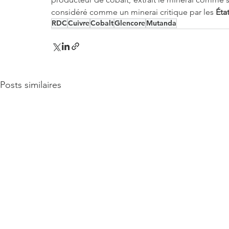
considéré comme un minerai critique par les 
Éta
RDC
Cuivre
Cobalt
Glencore
Mutanda
Posts similaires