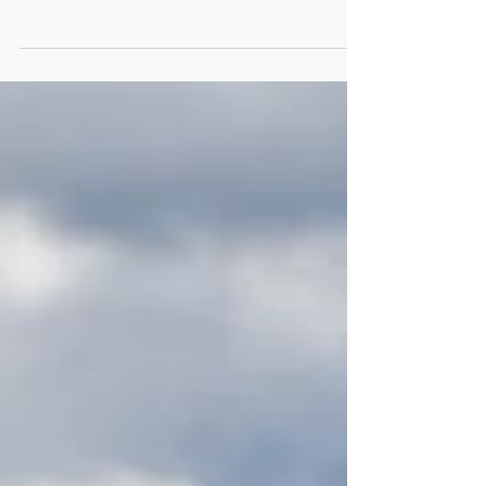
Mutanda de Glencore au Congo entraînera une réduction
de la production de métal...