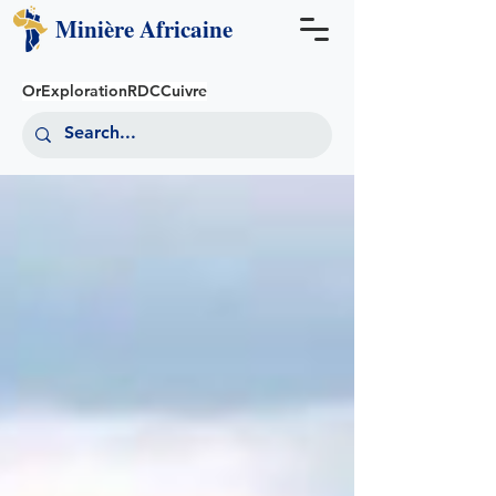
Minière
Africaine
Or
Exploration
RDC
Cuivre