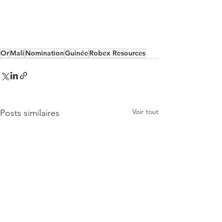
Or
Mali
Nomination
Guinée
Robex Resources
Voir tout
Posts similaires