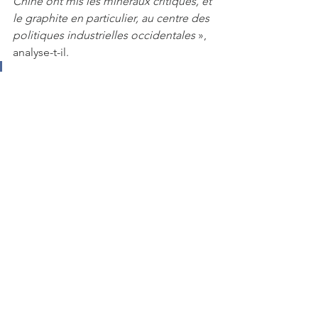
Chine ont mis les minéraux critiques, et 
le graphite en particulier, au centre des 
politiques industrielles occidentales 
», 
analyse-t-il.
« 
Dans cinq à dix ans, nous serons l’un des 
plus grands producteurs de graphite 
naturel hors de Chine, avec une présence 
majeure dans les matériaux d’anodes 
» 
Hugues Jacquemin, CEO de Northern 
Graphite.
D'après le USGS Geological Survey, les 
États-Unis importaient en 2023 environ 
84,000 tonnes de graphite, 
principalement en provenance de 
Chine avec la moitié de ses 
importations. Une dépendance 
critique à laquelle Northern Graphite 