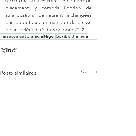
010 000 $  CA. Les autres conditions du 
placement, y compris l'option de  
surallocation, demeurent inchangées 
par rapport au communiqué de presse  
de la société daté du 3 octobre 2022.
Financement
Uranium
Niger
GoviEx Uranium
Voir tout
Posts similaires