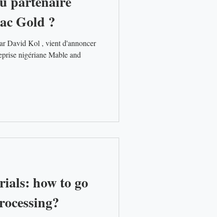
au partenaire
iac Gold ?
ar David Kol , vient d'annoncer
reprise nigériane Mable and
ials: how to go
rocessing?