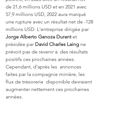
de 21,6 millions USD et en 2021 avec 
57,9 millions USD, 2022 aura marqué 
une rupture avec un résultat net de -128 
millions USD. L'entreprise dirigée par 
Jorge Alberto Ganoza Durant
 et 
présidée par 
David Charles Laing
 ne 
prévoit pas de revenir à  des résultats 
positifs ces prochaines années. 
Cependant, d’après les  annonces 
faites par la compagnie minière, les 
flux de trésorerie  disponible devraient 
augmenter nettement ces prochaines 
années.  
Or
Acquisition
Barrick Gold
Sénégal
B2Gold
Fortuna Silver Mines
Chesser Resources