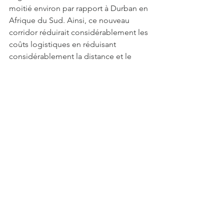
moitié environ par rapport à Durban en 
Afrique du Sud. Ainsi, ce nouveau 
corridor réduirait considérablement les 
coûts logistiques en réduisant 
considérablement la distance et le 
temps de trajet soit 1,600 km en 20 
jours, réduisant l'empreinte carbone 
de l'exportation de métaux depuis le 
complexe de Kamoa-Kakula, et aurait 
un impact financier considérable sur la 
viabilité des futurs projets en 
développement de Ivanhoe Mines.
D’autres entreprises en production 
pourraient profiter de ce nouveau 
corridor telles que 
les entreprises chinoises et hong-
kongaises 
CMOC
 et 
MMG
. D’autres 