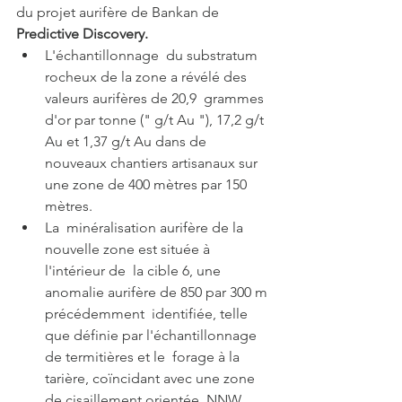
du projet aurifère de Bankan de 
Predictive Discovery.
L'échantillonnage  du substratum 
rocheux de la zone a révélé des 
valeurs aurifères de 20,9  grammes 
d'or par tonne (" g/t Au "), 17,2 g/t 
Au et 1,37 g/t Au dans de  
nouveaux chantiers artisanaux sur 
une zone de 400 mètres par 150  
mètres.
La  minéralisation aurifère de la 
nouvelle zone est située à 
l'intérieur de  la cible 6, une 
anomalie aurifère de 850 par 300 m 
précédemment  identifiée, telle 
que définie par l'échantillonnage 
de termitières et le  forage à la 
tarière, coïncidant avec une zone 
de cisaillement orientée  NNW.