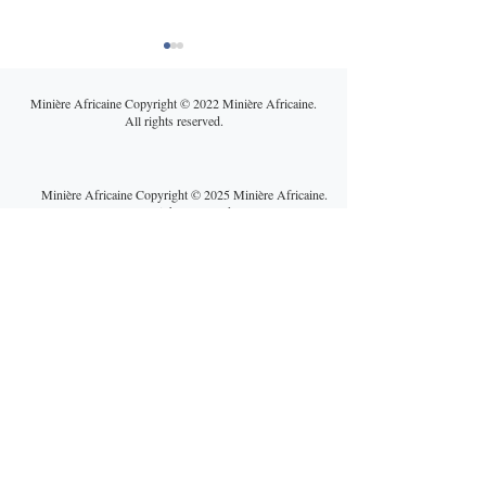
Minière Africaine Copyright © 2022 Minière Africaine.
All rights reserved.
Minière Africaine Copyright © 2025 Minière Africaine.
All rights reserved.
Cuivre africain : entre
Une guerre au 
bataille géopolitique et
Orient qui fragil
réalités opérationnelles,
mines africaines
un marché sous tension