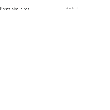
Voir tout
Posts similaires
Minière Africaine Copyright © 2022 Minière Africaine.
All rights reserved.