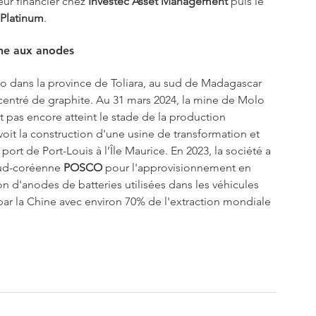
ur financier chez 
Investec Asset Management
 puis le 
 Platinum
.
ne aux anodes 
 dans la province de Toliara, au sud de Madagascar 
centré de graphite. Au 31 mars 2024, la mine de Molo 
t pas encore atteint le stade de la production 
oit la construction d'une usine de transformation et 
ort de Port-Louis à l’Île Maurice. En 2023, la société a 
sud-coréenne 
POSCO
 pour l'approvisionnement en 
on d'anodes de batteries utilisées dans les véhicules 
ar la Chine avec environ 70% de l'extraction mondiale 