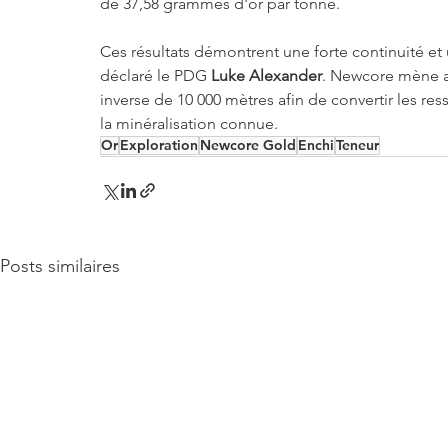
de 37,58 grammes d'or par tonne.
Ces résultats démontrent une forte continuité et
déclaré le PDG 
Luke Alexander
. Newcore mène a
inverse de 10 000 mètres afin de convertir les re
la minéralisation connue.
Or
Exploration
Newcore Gold
Enchi
Teneur
Posts similaires