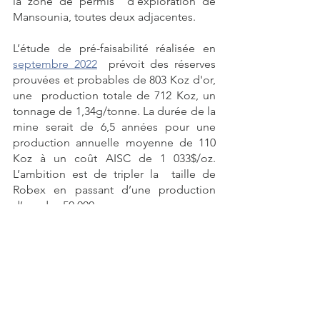
la zone de permis  d'exploration de 
Mansounia, toutes deux adjacentes. 
L’étude de pré-faisabilité réalisée en 
septembre 2022
  prévoit des réserves 
prouvées et probables de 803 Koz d'or, 
une  production totale de 712 Koz, un 
tonnage de 1,34g/tonne. La durée de la  
mine serait de 6,5 années pour une 
production annuelle moyenne de 110  
Koz à un coût AISC de 1 033$/oz.  
L’ambition est de tripler la  taille de 
Robex en passant d’une production 
d’or de 50,000 onces par an  avec 
Nampala à 160 000 onces d’or avec le 
projet Kiniero.
Pour ce faire, en 
janvier 2023
, 
l'entreprise avait soulevé 115 millions 
USD auprès d'investisseurs privés et en 
mars 2023
, un autre financement de 35 