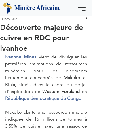
Minière
Africaine
14 nov. 2023
Découverte majeure de
cuivre en RDC pour
Ivanhoe
Ivanhoe Mines
 vient de divulguer les 
premières estimations de ressources 
minérales pour les gisements 
hautement concentrés de 
Makoko
 et 
Kiala
, situés dans le cadre du projet 
d'exploration de 
Western Foreland
 en 
République démocratique du Congo
.
Makoko abrite une ressource minérale 
indiquée de 16 millions de tonnes à 
3,55% de cuivre, avec une ressource 