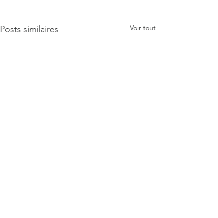
Voir tout
Posts similaires
Minière Africaine Copyright © 2022 Minière Africaine.
All rights reserved.