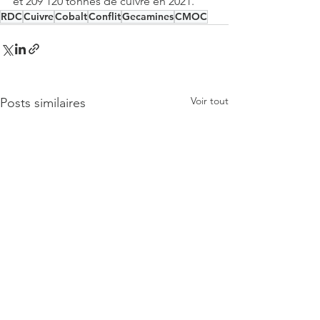
et 209 120 tonnes de cuivre en 2021.
RDC
Cuivre
Cobalt
Conflit
Gecamines
CMOC
Voir tout
Posts similaires