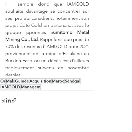
Il  semble donc que IAMGOLD 
souhaite davantage se concentrer sur 
ses  projets canadiens, notamment son 
projet Côté Gold en partenariat avec le  
groupe japonnais S
umitomo Metal 
Mining Co., Ltd
. Rappelons que près de 
70% des revenus d'IAMGOLD pour 2021 
proviennent de la mine d'Essakane au 
Burkina Faso ou un décès est d'ailleurs 
tragiquement survenu en novembre 
dernier. 
Or
Mali
Guinée
Acquisition
Maroc
Sénégal
IAMGOLD
Managem
Voir tout
Posts similaires