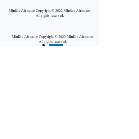
Minière Africaine Copyright © 2022 Minière Africaine.
All rights reserved.
Minière Africaine Copyright © 2025 Minière Africaine.
All rights reserved.
Cuivre africain : entre
Une guerre au 
bataille géopolitique et
Orient qui fragil
réalités opérationnelles,
mines africaines
un marché sous tension