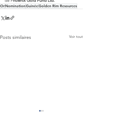
de P
hoenix Gold Fund Ltd.
Or
Nomination
Guinée
Golden Rim Resources
Voir tout
Posts similaires