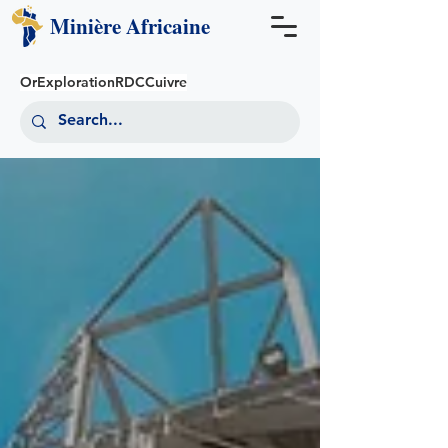
Minière
Africaine
Or
Exploration
RDC
Cuivre