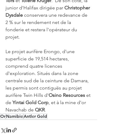
Tors
 et 
Tolene Kruger
.  De son côté, la 
junior d'Halifax dirigée par 
Christopher 
Dysdale
 conservera une redevance de 
2 % sur le rendement net de la 
fonderie et restera l'opérateur du 
projet. 
Le projet aurifère Erongo, d'une 
superficie de 19,514 hectares, 
comprend quatre licences 
d'exploration. Situés dans la zone 
centrale sud de la ceinture de Damara, 
les permis sont contiguës au projet 
aurifère Twin Hills d'
Osino Resources
 et 
de 
Yintai Gold Corp
, et à la mine d'or 
Navachab de 
QKR
. 
Or
Namibie
Antler Gold