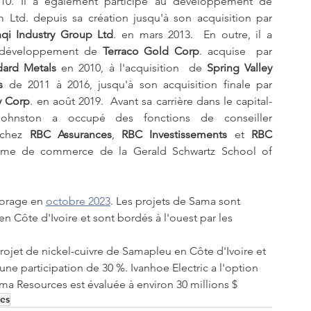
10. Il a également participé au développement de 
Talison Lithium Ltd. depuis sa création jusqu'à son acquisition par 
qi Industry Group Ltd
. en mars 2013.  En outre, il a 
 développement de 
Terraco Gold Corp
. acquise  par 
dard Metals 
en 2010, à l'acquisition  de 
Spring Valley 
s
 de 2011 à 2016, jusqu'à son acquisition finale par 
ty Corp
. en août 2019.  Avant sa carrière dans le capital-
Johnston a occupé des fonctions de conseiller 
chez 
RBC Assurances
, 
RBC Investissements
 et 
RBC 
iplôme de commerce de la Gerald Schwartz School of 
orage en 
octobre 2023
. Les projets de Sama sont 
n Côte d'Ivoire et sont bordés à l'ouest par les 
rojet de nickel-cuivre de Samapleu en Côte d'Ivoire et 
 une participation de 30 %. Ivanhoe Electric a l'option 
ama Resources est évaluée à environ 30 millions $
es