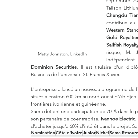
septembre 20
Chengdu Tian
contribué au
Western Stan
Gold Royaltie
Sailfish Royal
risque, M. 
Matty Johnston, LinkedIn
indépendant 
Dominion Securities
. Il est titulaire d'un d
Business de l'université St. Francis Xavier.
L'entreprise a lancé un nouveau programme de f
situés à environ 600 km au nord-ouest d'Abidjan e
frontières ivoirienne et guinéenne. 
Sama détient une participation de 70 % dans le p
son partenaire de coentreprise, 
Ivanhoe Electric
,
d'acheter jusqu'à 60% d'intérêt dans le projet. S
Nomination
Côte d'Ivoire
Junior
Nickel
Sama Resourc