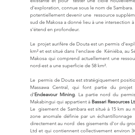
existante et pour  tester une cible nouvellemen
d'exploration, connue sous le nom de Sambara. L
potentiellement devenir une  ressource supplément
sud de Makosa a donné lieu à une intersection à 
s'étend en profondeur.
Le  projet aurifère de Douta est un permis d'expl
km² et est situé dans l'enclave de  Kéniéba, au S
Makosa qui comprend actuellement une ressource
nord-est a une superficie de 58 km².
Le  permis de Douta est stratégiquement positio
Massawa Central, qui font partie du projet
d'
Endeavour Mining
. La partie nord du permi
Makabingui qui appartient à 
Bassari Resources L
Le  gisement de Sambara est situé à 15 km au no
zone anomale définie par un échantillonnage  
directement au nord  des gisements d'or du grou
Ltd et qui contiennent collectivement environ 3