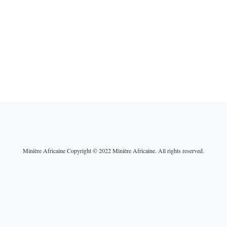
Minière Africaine Copyright © 2022 Minière Africaine. All rights reserved.
ain : entre
Une guerre au Moyen-Orie
politique et
qui fragilise les mines
rationnelles, un
africaines