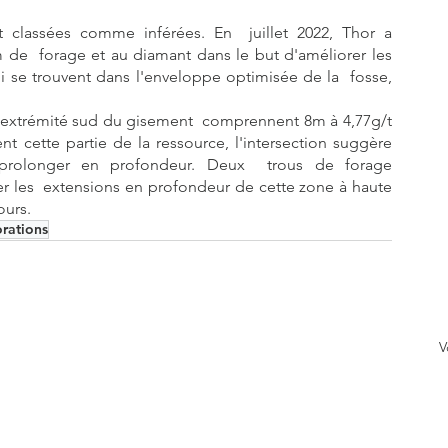
classées comme inférées. En  juillet 2022, Thor a 
  forage et au diamant dans le but d'améliorer les 
ui se trouvent dans l'enveloppe optimisée de la  fosse, 
 l'extrémité sud du gisement  comprennent 8m à 4,77g/t 
t cette partie de la ressource, l'intersection suggère 
e prolonger en profondeur. Deux  trous de forage 
er les  extensions en profondeur de cette zone à haute 
ours.
rations
V