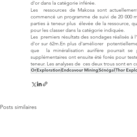
d'or dans la catégorie inférée.
Les  ressources de Makosa sont actuellement 
commencé un programme de suivi de 20 000 m de
parties à teneur plus  élevée de la ressource, q
pour les classer dans la catégorie indiquée.
Les  premiers résultats des sondages réalisés à
d'or sur 62m.En plus d'améliorer  potentiellemen
que  la minéralisation aurifère pourrait s
supplémentaires ont ensuite été forés pour test
teneur. Les analyses de  ces deux trous sont en c
Or
Exploration
Endeavour Mining
Sénégal
Thor Explo
Posts similaires