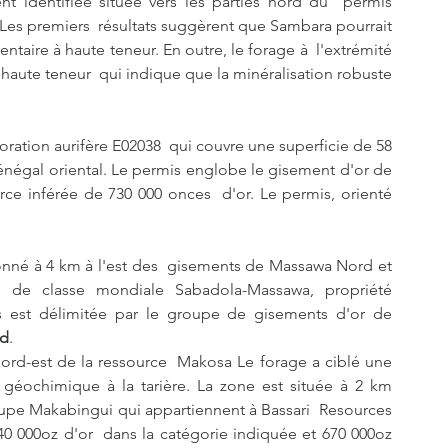
t identifiée située vers les parties nord du  permis 
es premiers  résultats suggèrent que Sambara pourrait 
aire à haute teneur. En outre, le forage à  l'extrémité 
haute teneur  qui indique que la minéralisation robuste 
oration aurifère E02038  qui couvre une superficie de 58 
énégal oriental. Le permis englobe le gisement d'or de  
 inférée de 730 000 onces  d'or. Le permis, orienté 
nné à 4 km à l'est des  gisements de Massawa Nord et 
  de classe mondiale Sabadola-Massawa, propriété 
s est délimitée par le groupe de gisements d'or de 
td
.
rd-est de la ressource  Makosa Le forage a ciblé une 
géochimique à la tarière. La zone est située à 2 km 
pe Makabingui qui appartiennent à Bassari  Resources 
40 000oz d'or  dans la catégorie indiquée et 670 000oz 