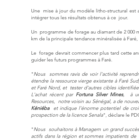
Une  mise à jour du modèle litho-structural est 
intégrer tous les résultats obtenus à ce  jour.
Un  programme de forage au diamant de 2 000 mèt
km de la principale tendance minéralisée à Faré, 
Le  forage devrait commencer plus tard cette ann
guider les futurs programmes à Faré.
"
Nous  sommes ravis de voir l'activité reprendr
étendre la ressource vierge existante à Faré Sud
et Faré Nord, et  tester d'autres cibles identif
L'achat récent par 
Fortuna Silver Mines
,  à u
Resources,  notre voisin au Sénégal, a de nouveau
Kéniéba
  et indique l'énorme potentiel de croi
prospection de la licence Senala
", déclare le PD
"
Nous  souhaitons à Managem un grand succès 
actifs dans la région et sommes impatients de  