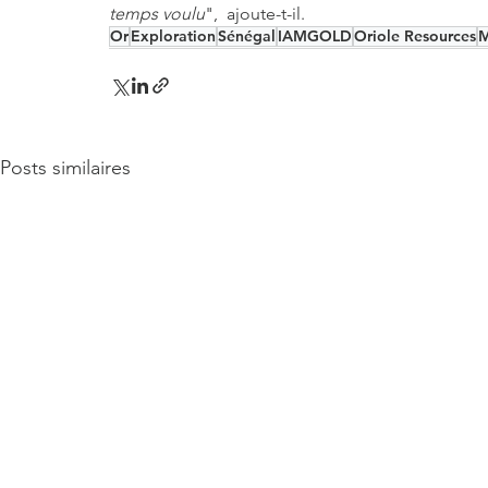
temps voulu
",  ajoute-t-il.
Or
Exploration
Sénégal
IAMGOLD
Oriole Resources
Posts similaires