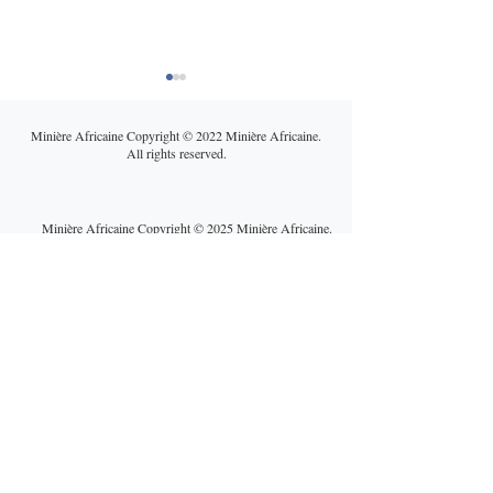
Minière Africaine Copyright © 2022 Minière Africaine.
All rights reserved.
Minière Africaine Copyright © 2025 Minière Africaine.
All rights reserved.
Cuivre africain : entre
Une guerre au 
bataille géopolitique et
Orient qui fragil
réalités opérationnelles,
mines africaines
un marché sous tension