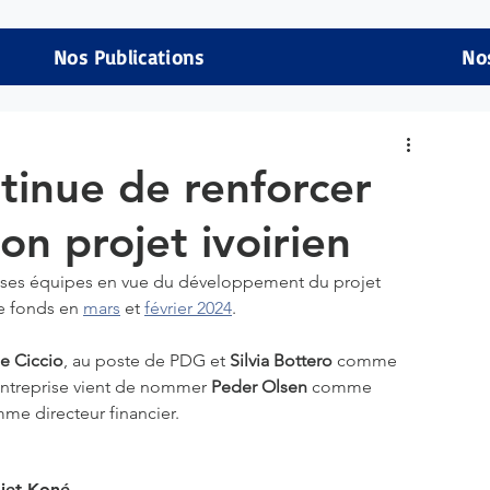
Nos Publications
No
inue de renforcer
on projet ivoirien
 ses équipes en vue du développement du projet 
e fonds en 
mars
 et 
février 2024
.
e Ciccio
, au poste de PDG et 
Silvia Bottero
 comme 
'entreprise vient de nommer 
Peder Olsen 
comme 
me directeur financier. 
jet Koné 