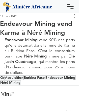
Minière
Africaine
11 mars 2022
Endeavour Mining vend
Karma à Néré Mining
Endeavour Mining 
vend 90% des parts 
qu’elle détenait dans la mine de Karma 
au Burkina Faso. C’est le consortium 
burkinabè 
Néré Mining
, mené par 
Elie 
justin Ouedraogo
, qui rachète les parts 
d’Endeavour mining pour 25 millions 
de dollars.
Or
Acquisition
Burkina Faso
Endeavour Mining
Néré Mining