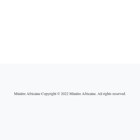
Minière Africaine Copyright © 2022 Minière Africaine. All rights reserved.
ain : entre
Une guerre au Moyen-Orie
politique et
qui fragilise les mines
rationnelles, un
africaines