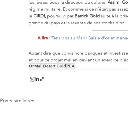
les lèvres. Sous la direction du colonel 
Assimi Go
régime militaire. Et comme si ce n’était pas asse
le 
CIRDI,
 poursuivi par 
Barrick Gold
 suite à la pr
grande du pays et la revente de ses stocks d'or. 
A lire :
Tensions au Mali : Saisie d'or et men
Autant dire que convaincre banques et investisse
et pour ce projet malien devient un exercice d’équ
Or
Mali
Desert Gold
PEA
Posts similaires