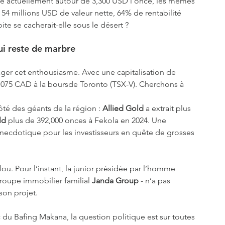
be actuellement autour de 3,300 USD l’once, les mêmes 
54 millions USD de valeur nette, 64% de rentabilité 
te se cacherait-elle sous le désert ?
i reste de marbre 
ger cet enthousiasme. Avec une capitalisation de 
à 0,075 CAD à la boursde Toronto (TSX-V). Cherchons à 
té des géants de la région : 
Allied Gold
 a extrait plus 
ld
 plus de 392,000 onces à Fekola en 2024. Une 
necdotique pour les investisseurs en quête de grosses 
ou. Pour l’instant, la junior présidée par l’homme 
groupe immobilier familial 
Janda Group
 - n’a pas 
son projet.
u Bafing Makana, la question politique est sur toutes 