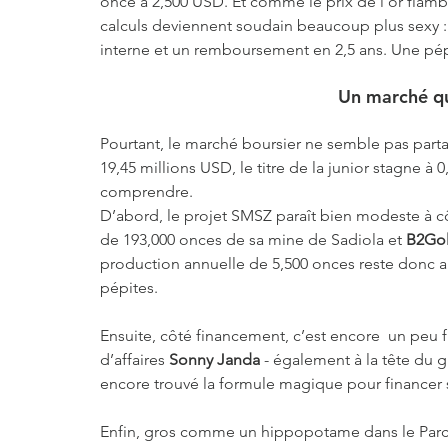
once à 2,500 USD. Et comme le prix de l’or flam
calculs deviennent soudain beaucoup plus sexy : 
interne et un remboursement en 2,5 ans. Une pépi
Un marché qu
Pourtant, le marché boursier ne semble pas parta
19,45 millions USD, le titre de la junior stagne 
comprendre.
D’abord, le projet SMSZ paraît bien modeste à cô
de 193,000 onces de sa mine de Sadiola et 
B2Go
production annuelle de 5,500 onces reste donc a
pépites. 
Ensuite, côté financement, c’est encore  un peu fl
d’affaires 
Sonny Janda
 - également à la tête du 
encore trouvé la formule magique pour financer 
Enfin, gros comme un hippopotame dans le Parc d