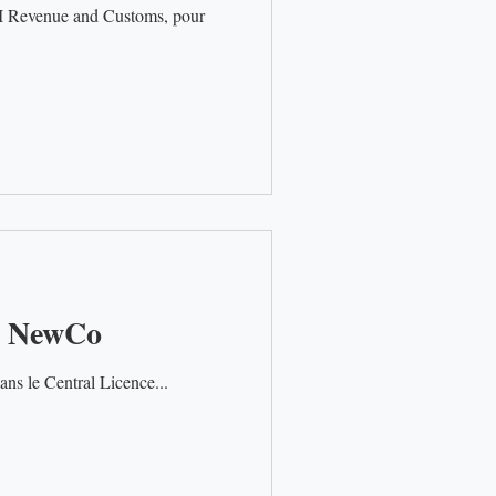
, HM Revenue and Customs, pour
té NewCo
Ouest, transfère sa participation de 90 % dans le Central Licence...