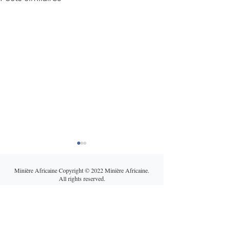
Minière Africaine Copyright © 2022 Minière Africaine.
All rights reserved.
Minière Africaine Copyright © 2025 Minière Africaine.
All rights reserved.
Cuivre africain : entre
Une guerre au 