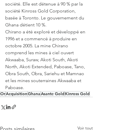
société. Elle est détenue à 90 % par la 
société Kinross Gold Corporation, 
basée à Toronto. Le gouvernement du 
Ghana détient 10 %.
Chirano a été exploré et développé en 
1996 et a commencé à produire en 
octobre 2005. La mine Chirano 
comprend les mines à ciel ouvert 
Akwaaba, Suraw, Akoti South, Akoti 
North, Akoti Extended, Paboase, Tano, 
Obra South, Obra, Sariehu et Mamnao 
et les mines souterraines Akwaaba et 
Paboase.
Or
Acquisition
Ghana
Asante Gold
Kinross Gold
Voir tout
Posts similaires